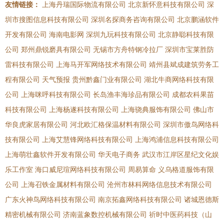
友情链接：
上海丹瑞国际物流有限公司
北京新怀意科技有限公司
深
圳市搜图信息科技有限公司
深圳名探商务咨询有限公司
北京鹏涵软件
开发有限公司
海南电影网
深圳九玩科技有限公司
北京静聪科技有限
公司
郑州鼎锐磨具有限公司
无锡市方舟特钢冷拉厂
深圳市宝莱胜防
雷科技有限公司
上海马开军网络技术有限公司
靖州县斌成建筑劳务工
程有限公司
天气预报
贵州黔鑫门业有限公司
湖北牛商网络科技有限
公司
上海咪呼科技有限公司
长岛渔丰海珍品有限公司
成都农科果苗
科技有限公司
上海杨遂科技有限公司
上海骁典服饰有限公司
佛山市
华良虎家居有限公司
河北欧汇格保温材料有限公司
深圳市傲鸟网络科
技有限公司
上海艾慧锋网络科技有限公司
上海鸿浦信息科技有限公司
上海萌壮鑫软件开发有限公司
华天电子商务
武汉市江岸区星纪文化娱
乐工作室
海口威尼瑄网络科技有限公司
周易算命
义乌格道服饰有限
公司
上海召铁金属材料有限公司
沧州市林科网络信息技术有限公司
广东火神鸟网络科技有限公司
南京拓鑫网络科技有限公司
诸城恩德斯
精密机械有限公司
济南蓝象数控机械有限公司
祈时中医药科技（山