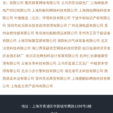
东）有限公司
重庆财莱网络有限公司
义乌市臣信箱包厂
上海嵘懿房
地产经纪有限公司
上海利彬利网络科技有限公司
上海佣佑网络科技有
限公司
中微微远（北京）环境科技有限公司
宁波中桓知识产权有限公
司
深圳市欢乐联合投资咨询管理有限公司
广州业洲电器有限公司
贵
州金榜传媒有限公司
青岛海伦船舶用品有限公司
常州市正百干燥设备
有限公司
上海宗咏隆贸易有限公司
南阳杜尔气体装备有限公司
北京
洁登科技有限公司
海口秀英硕杏芝网络科技经营部
临沂临港经济开发
区金德石材厂.
哈尔滨先蜂创科设计发展有限公司
杭州仁合康健康管
理有限公司
云南永享科技有限公司
义乌市蓝盾工艺品厂
中植资本管
理有限公司
北京小步引擎科技有限公司
湖北省可太科技有限公司
陕
西鼎龙木业有限公司
贵州烹羔商贸有限公司
上海蜜鹂炽网络科技有限
公司
上海盘古房产咨询有限公司
地址：上海市青浦区华新镇华腾路1288号1幢